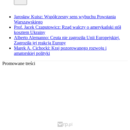
Jarosław Kuisz: Współczesny sens wybuchu Powstania
Warszawskiego
Prof. Jacek Czaputowicz: Rząd walczy o amerykański stół
kosztem Ukrainy
Alberto Alemanno: Ceuta nie zagroziła Unii Europejskiej.
Zagroziła jej reakcja Europy
Marek A. Cichocki: Kraj pozorowanego rozwoju i
amatorskiej polityki
Promowane treści