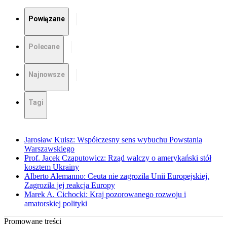
Powiązane
Polecane
Najnowsze
Tagi
Jarosław Kuisz: Współczesny sens wybuchu Powstania
Warszawskiego
Prof. Jacek Czaputowicz: Rząd walczy o amerykański stół
kosztem Ukrainy
Alberto Alemanno: Ceuta nie zagroziła Unii Europejskiej.
Zagroziła jej reakcja Europy
Marek A. Cichocki: Kraj pozorowanego rozwoju i
amatorskiej polityki
Promowane treści