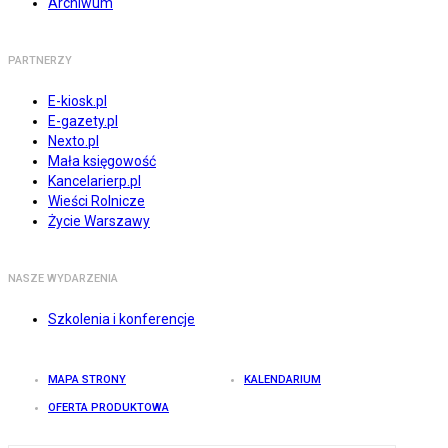
Archiwum
PARTNERZY
E-kiosk.pl
E-gazety.pl
Nexto.pl
Mała księgowość
Kancelarierp.pl
Wieści Rolnicze
Życie Warszawy
NASZE WYDARZENIA
Szkolenia i konferencje
MAPA STRONY
KALENDARIUM
OFERTA PRODUKTOWA