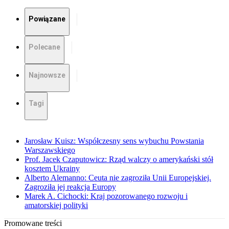
Powiązane
Polecane
Najnowsze
Tagi
Jarosław Kuisz: Współczesny sens wybuchu Powstania
Warszawskiego
Prof. Jacek Czaputowicz: Rząd walczy o amerykański stół
kosztem Ukrainy
Alberto Alemanno: Ceuta nie zagroziła Unii Europejskiej.
Zagroziła jej reakcja Europy
Marek A. Cichocki: Kraj pozorowanego rozwoju i
amatorskiej polityki
Promowane treści