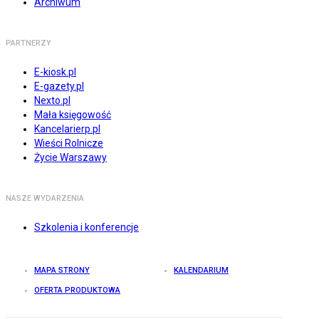
Archiwum
PARTNERZY
E-kiosk.pl
E-gazety.pl
Nexto.pl
Mała księgowość
Kancelarierp.pl
Wieści Rolnicze
Życie Warszawy
NASZE WYDARZENIA
Szkolenia i konferencje
MAPA STRONY
KALENDARIUM
OFERTA PRODUKTOWA