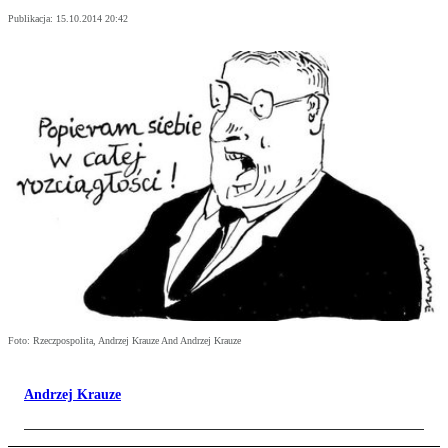
Publikacja:
15.10.2014 20:42
Foto: Rzeczpospolita, Andrzej Krauze And Andrzej Krauze
Andrzej Krauze