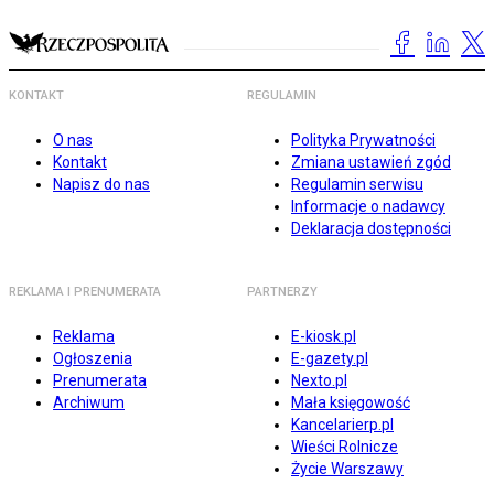
KONTAKT
REGULAMIN
O nas
Polityka Prywatności
Kontakt
Zmiana ustawień zgód
Napisz do nas
Regulamin serwisu
Informacje o nadawcy
Deklaracja dostępności
REKLAMA I PRENUMERATA
PARTNERZY
Reklama
E-kiosk.pl
Ogłoszenia
E-gazety.pl
Prenumerata
Nexto.pl
Archiwum
Mała księgowość
Kancelarierp.pl
Wieści Rolnicze
Życie Warszawy