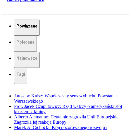
Powiązane
Polecane
Najnowsze
Tagi
Jarosław Kuisz: Współczesny sens wybuchu Powstania
Warszawskiego
Prof. Jacek Czaputowicz: Rząd walczy o amerykański stół
kosztem Ukrainy
Alberto Alemanno: Ceuta nie zagroziła Unii Europejskiej.
Zagroziła jej reakcja Europy
Marek A. Cichocki: Kraj pozorowanego rozwoju i