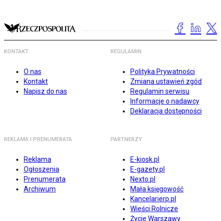
KONTAKT
REGULAMIN
O nas
Polityka Prywatności
Kontakt
Zmiana ustawień zgód
Napisz do nas
Regulamin serwisu
Informacje o nadawcy
Deklaracja dostępności
REKLAMA I PRENUMERATA
PARTNERZY
Reklama
E-kiosk.pl
Ogłoszenia
E-gazety.pl
Prenumerata
Nexto.pl
Archiwum
Mała księgowość
Kancelarierp.pl
Wieści Rolnicze
Życie Warszawy