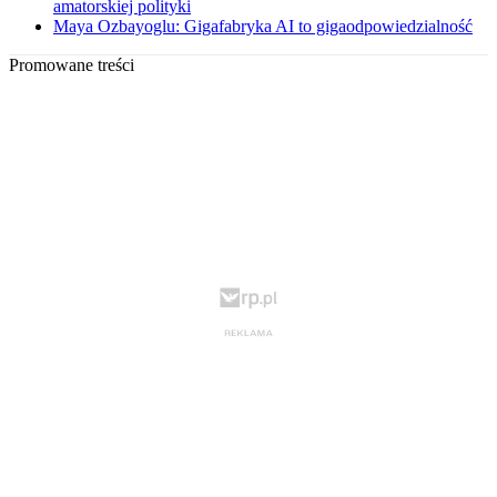
amatorskiej polityki
Maya Ozbayoglu: Gigafabryka AI to gigaodpowiedzialność
Promowane treści