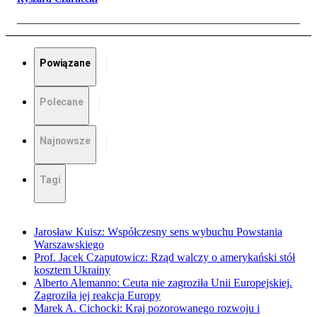
Powiązane
Polecane
Najnowsze
Tagi
Jarosław Kuisz: Współczesny sens wybuchu Powstania
Warszawskiego
Prof. Jacek Czaputowicz: Rząd walczy o amerykański stół
kosztem Ukrainy
Alberto Alemanno: Ceuta nie zagroziła Unii Europejskiej.
Zagroziła jej reakcja Europy
Marek A. Cichocki: Kraj pozorowanego rozwoju i