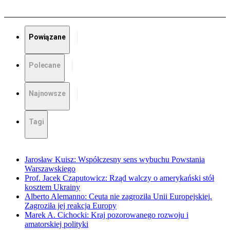
Powiązane
Polecane
Najnowsze
Tagi
Jarosław Kuisz: Współczesny sens wybuchu Powstania
Warszawskiego
Prof. Jacek Czaputowicz: Rząd walczy o amerykański stół
kosztem Ukrainy
Alberto Alemanno: Ceuta nie zagroziła Unii Europejskiej.
Zagroziła jej reakcja Europy
Marek A. Cichocki: Kraj pozorowanego rozwoju i
amatorskiej polityki