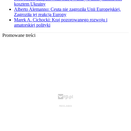
kosztem Ukrainy
Alberto Alemanno: Ceuta nie zagroziła Unii Europejskiej.
Zagroziła jej reakcja Europy
Marek A. Cichocki: Kraj pozorowanego rozwoju i
amatorskiej polityki
Promowane treści