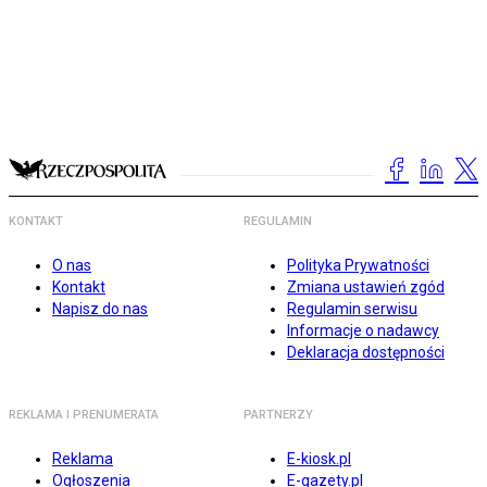
KONTAKT
REGULAMIN
O nas
Polityka Prywatności
Kontakt
Zmiana ustawień zgód
Napisz do nas
Regulamin serwisu
Informacje o nadawcy
Deklaracja dostępności
REKLAMA I PRENUMERATA
PARTNERZY
Reklama
E-kiosk.pl
Ogłoszenia
E-gazety.pl