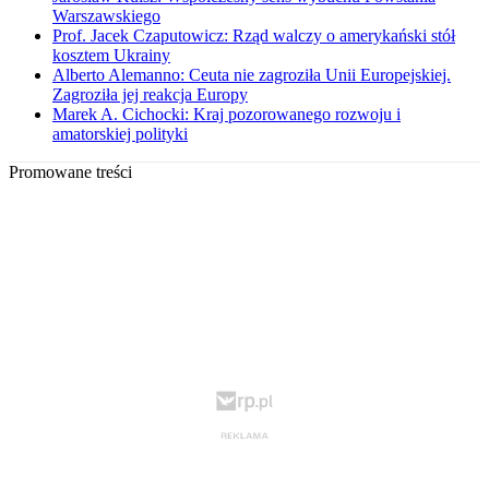
Warszawskiego
Prof. Jacek Czaputowicz: Rząd walczy o amerykański stół
kosztem Ukrainy
Alberto Alemanno: Ceuta nie zagroziła Unii Europejskiej.
Zagroziła jej reakcja Europy
Marek A. Cichocki: Kraj pozorowanego rozwoju i
amatorskiej polityki
Promowane treści