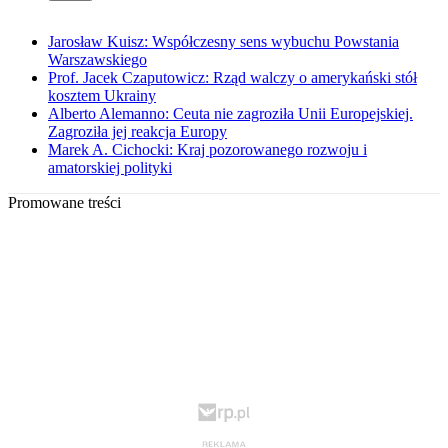
Jarosław Kuisz: Współczesny sens wybuchu Powstania
Warszawskiego
Prof. Jacek Czaputowicz: Rząd walczy o amerykański stół
kosztem Ukrainy
Alberto Alemanno: Ceuta nie zagroziła Unii Europejskiej.
Zagroziła jej reakcja Europy
Marek A. Cichocki: Kraj pozorowanego rozwoju i
amatorskiej polityki
Promowane treści