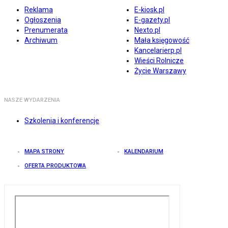
Reklama
E-kiosk.pl
Ogłoszenia
E-gazety.pl
Prenumerata
Nexto.pl
Archiwum
Mała księgowość
Kancelarierp.pl
Wieści Rolnicze
Życie Warszawy
NASZE WYDARZENIA
Szkolenia i konferencje
MAPA STRONY
KALENDARIUM
OFERTA PRODUKTOWA