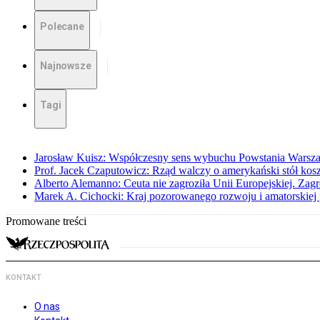
Polecane
Najnowsze
Tagi
Jarosław Kuisz: Współczesny sens wybuchu Powstania Warsz
Prof. Jacek Czaputowicz: Rząd walczy o amerykański stół kos
Alberto Alemanno: Ceuta nie zagroziła Unii Europejskiej. Zagro
Marek A. Cichocki: Kraj pozorowanego rozwoju i amatorskiej 
Promowane treści
KONTAKT
O nas