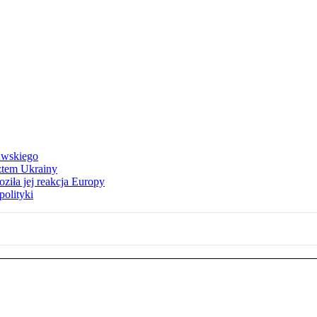
awskiego
ztem Ukrainy
ziła jej reakcja Europy
polityki