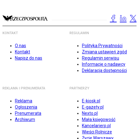
KONTAKT
REGULAMIN
O nas
Polityka Prywatności
Kontakt
Zmiana ustawień zgód
Napisz do nas
Regulamin serwisu
Informacje o nadawcy
Deklaracja dostępności
REKLAMA I PRENUMERATA
PARTNERZY
Reklama
E-kiosk.pl
Ogłoszenia
E-gazety.pl
Prenumerata
Nexto.pl
Archiwum
Mała księgowość
Kancelarierp.pl
Wieści Rolnicze
Życie Warszawy