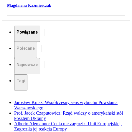
Magdalena Kaźmierczak
Powiązane
Polecane
Najnowsze
Tagi
Jarosław Kuisz: Współczesny sens wybuchu Powstania
Warszawskiego
Prof. Jacek Czaputowicz: Rząd walczy o amerykański stół
kosztem Ukrainy
Alberto Alemanno: Ceuta nie zagroziła Unii Europejskiej.
Zagroziła jej reakcja Europy