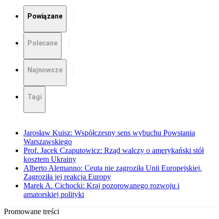
Powiązane
Polecane
Najnowsze
Tagi
Jarosław Kuisz: Współczesny sens wybuchu Powstania
Warszawskiego
Prof. Jacek Czaputowicz: Rząd walczy o amerykański stół
kosztem Ukrainy
Alberto Alemanno: Ceuta nie zagroziła Unii Europejskiej.
Zagroziła jej reakcja Europy
Marek A. Cichocki: Kraj pozorowanego rozwoju i
amatorskiej polityki
Promowane treści