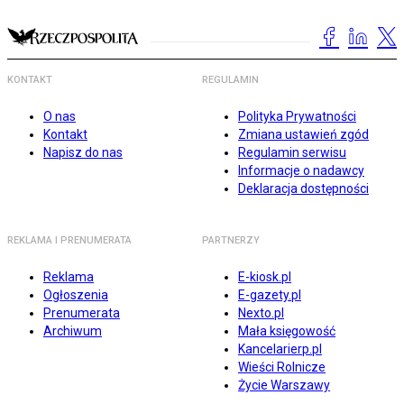
KONTAKT
REGULAMIN
O nas
Polityka Prywatności
Kontakt
Zmiana ustawień zgód
Napisz do nas
Regulamin serwisu
Informacje o nadawcy
Deklaracja dostępności
REKLAMA I PRENUMERATA
PARTNERZY
Reklama
E-kiosk.pl
Ogłoszenia
E-gazety.pl
Prenumerata
Nexto.pl
Archiwum
Mała księgowość
Kancelarierp.pl
Wieści Rolnicze
Życie Warszawy