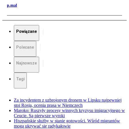
p.mal
Powiązane
Polecane
Najnowsze
Tagi
Za incydentem z uzbrojonym dronem w Lipsku najpewniej
stoi Rosja, ocenia prasa w Niemczech
Maroko: Ruszyły procesy winnych kryzysu imigracyjnego w
Ceucie. Są pierwsze wyroki
Hiszpańskie służby w stanie gotowości. Wśród migrantów
mogą ukrywać się radykałowie