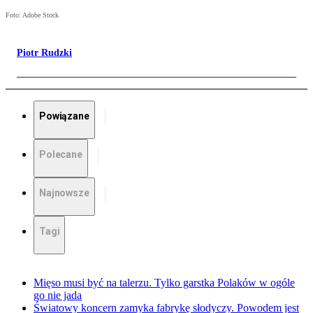
Foto: Adobe Stock
Piotr Rudzki
Powiązane
Polecane
Najnowsze
Tagi
Mięso musi być na talerzu. Tylko garstka Polaków w ogóle
go nie jada
Światowy koncern zamyka fabrykę słodyczy. Powodem jest