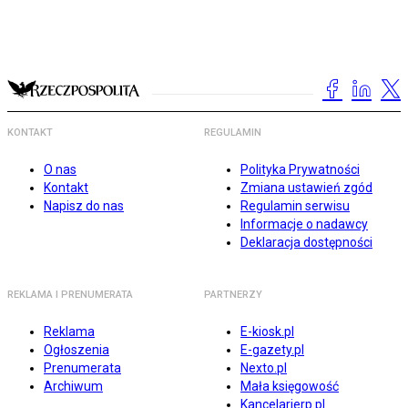
KONTAKT
REGULAMIN
O nas
Polityka Prywatności
Kontakt
Zmiana ustawień zgód
Napisz do nas
Regulamin serwisu
Informacje o nadawcy
Deklaracja dostępności
REKLAMA I PRENUMERATA
PARTNERZY
Reklama
E-kiosk.pl
Ogłoszenia
E-gazety.pl
Prenumerata
Nexto.pl
Archiwum
Mała księgowość
Kancelarierp.pl