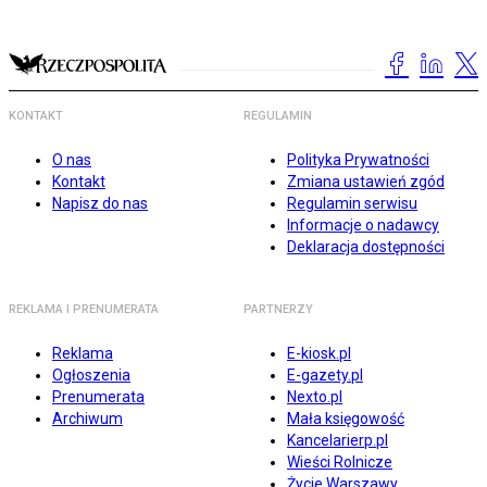
KONTAKT
REGULAMIN
O nas
Polityka Prywatności
Kontakt
Zmiana ustawień zgód
Napisz do nas
Regulamin serwisu
Informacje o nadawcy
Deklaracja dostępności
REKLAMA I PRENUMERATA
PARTNERZY
Reklama
E-kiosk.pl
Ogłoszenia
E-gazety.pl
Prenumerata
Nexto.pl
Archiwum
Mała księgowość
Kancelarierp.pl
Wieści Rolnicze
Życie Warszawy