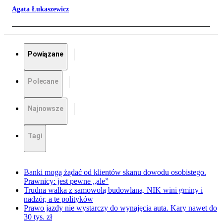
Agata Łukaszewicz
Powiązane
Polecane
Najnowsze
Tagi
Banki mogą żądać od klientów skanu dowodu osobistego.
Prawnicy: jest pewne „ale”
Trudna walka z samowolą budowlaną. NIK wini gminy i
nadzór, a te polityków
Prawo jazdy nie wystarczy do wynajęcia auta. Kary nawet do
30 tys. zł