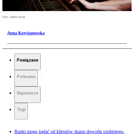
Foto: Adobe Stock
Anna Krzyżanowska
Powiązane
Polecane
Najnowsze
Tagi
Banki mogą żądać od klientów skanu dowodu osobistego.