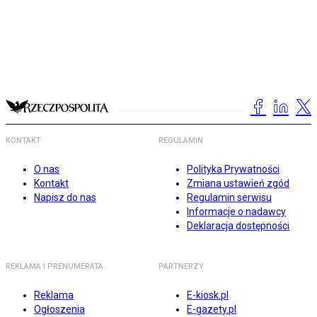
KONTAKT
REGULAMIN
O nas
Polityka Prywatności
Kontakt
Zmiana ustawień zgód
Napisz do nas
Regulamin serwisu
Informacje o nadawcy
Deklaracja dostępności
REKLAMA I PRENUMERATA
PARTNERZY
Reklama
E-kiosk.pl
Ogłoszenia
E-gazety.pl