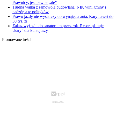
Prawnicy: jest pewne „ale”
Trudna walka z samowolą budowlaną. NIK wini gminy i
nadzór, a te polityków
Prawo jazdy nie wystarczy do wynajęcia auta. Kary nawet do
30 tys. zł
Zakaz wyjazdu do sanatorium przez rok. Resort planuje
„kary” dla kuracjuszy
Promowane treści