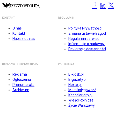
KONTAKT
REGULAMIN
O nas
Polityka Prywatności
Kontakt
Zmiana ustawień zgód
Napisz do nas
Regulamin serwisu
Informacje o nadawcy
Deklaracja dostępności
REKLAMA I PRENUMERATA
PARTNERZY
Reklama
E-kiosk.pl
Ogłoszenia
E-gazety.pl
Prenumerata
Nexto.pl
Archiwum
Mała księgowość
Kancelarierp.pl
Wieści Rolnicze
Życie Warszawy