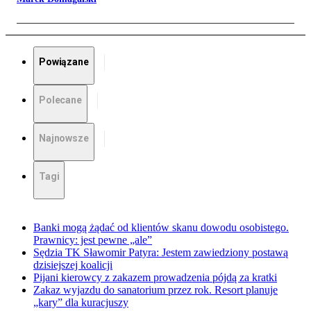
Powiązane
Polecane
Najnowsze
Tagi
Banki mogą żądać od klientów skanu dowodu osobistego.
Prawnicy: jest pewne „ale”
Sędzia TK Sławomir Patyra: Jestem zawiedziony postawą
dzisiejszej koalicji
Pijani kierowcy z zakazem prowadzenia pójdą za kratki
Zakaz wyjazdu do sanatorium przez rok. Resort planuje
„kary” dla kuracjuszy