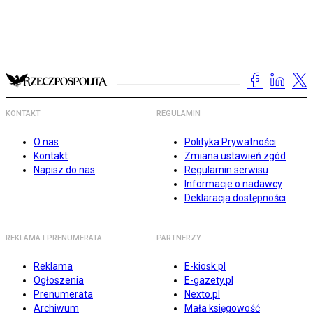
KONTAKT
REGULAMIN
O nas
Polityka Prywatności
Kontakt
Zmiana ustawień zgód
Napisz do nas
Regulamin serwisu
Informacje o nadawcy
Deklaracja dostępności
REKLAMA I PRENUMERATA
PARTNERZY
Reklama
E-kiosk.pl
Ogłoszenia
E-gazety.pl
Prenumerata
Nexto.pl
Archiwum
Mała księgowość