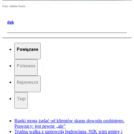
Foto: Adobe Stock
dgk
Powiązane
Polecane
Najnowsze
Tagi
Banki mogą żądać od klientów skanu dowodu osobistego.
Prawnicy: jest pewne „ale”
Trudna walka z samowolą budowlaną. NIK wini gminy i