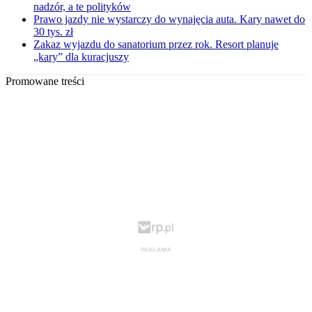
nadzór, a te polityków
Prawo jazdy nie wystarczy do wynajęcia auta. Kary nawet do
30 tys. zł
Zakaz wyjazdu do sanatorium przez rok. Resort planuje
„kary” dla kuracjuszy
Promowane treści