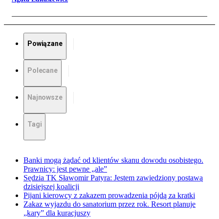
Powiązane
Polecane
Najnowsze
Tagi
Banki mogą żądać od klientów skanu dowodu osobistego.
Prawnicy: jest pewne „ale”
Sędzia TK Sławomir Patyra: Jestem zawiedziony postawą
dzisiejszej koalicji
Pijani kierowcy z zakazem prowadzenia pójdą za kratki
Zakaz wyjazdu do sanatorium przez rok. Resort planuje
„kary” dla kuracjuszy