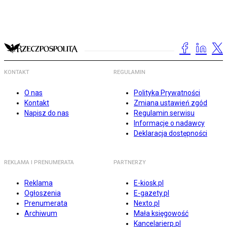
KONTAKT
REGULAMIN
O nas
Polityka Prywatności
Kontakt
Zmiana ustawień zgód
Napisz do nas
Regulamin serwisu
Informacje o nadawcy
Deklaracja dostępności
REKLAMA I PRENUMERATA
PARTNERZY
Reklama
E-kiosk.pl
Ogłoszenia
E-gazety.pl
Prenumerata
Nexto.pl
Archiwum
Mała księgowość
Kancelarierp.pl