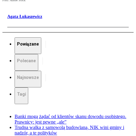
Foto: Adobe Stock
Agata Łukaszewicz
Powiązane
Polecane
Najnowsze
Tagi
Banki mogą żądać od klientów skanu dowodu osobistego.
Prawnicy: jest pewne „ale”
Trudna walka z samowolą budowlaną. NIK wini gminy i
nadzór, a te polityków