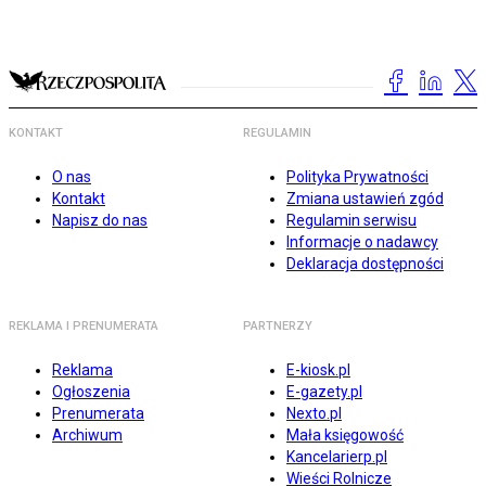
KONTAKT
REGULAMIN
O nas
Polityka Prywatności
Kontakt
Zmiana ustawień zgód
Napisz do nas
Regulamin serwisu
Informacje o nadawcy
Deklaracja dostępności
REKLAMA I PRENUMERATA
PARTNERZY
Reklama
E-kiosk.pl
Ogłoszenia
E-gazety.pl
Prenumerata
Nexto.pl
Archiwum
Mała księgowość
Kancelarierp.pl
Wieści Rolnicze