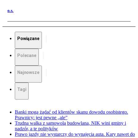
o.s.
Powiązane
Polecane
Najnowsze
Tagi
Banki mogą żądać od klientów skanu dowodu osobistego.
Prawnicy: jest pewne „ale”
Trudna walka z samowolą budowlaną. NIK wini gminy i
nadzór, a te polityków
Prawo jazdy nie wystarczy do wynajęcia auta. Kary nawet do