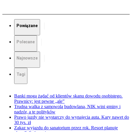
Powiązane
Polecane
Najnowsze
Tagi
Banki mogą żądać od klientów skanu dowodu osobistego.
Prawnicy: jest pewne „ale”
Trudna walka z samowolą budowlaną. NIK wini gminy i
nadzór, a te polityków
Prawo jazdy nie wystarczy do wynajęcia auta. Kary nawet do
30 tys. zł
Zakaz wyjazdu do sanatorium przez rok. Resort planuje