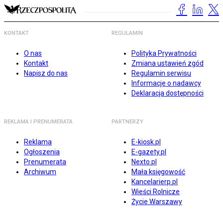
KONTAKT
REGULAMIN
O nas
Polityka Prywatności
Kontakt
Zmiana ustawień zgód
Napisz do nas
Regulamin serwisu
Informacje o nadawcy
Deklaracja dostępności
REKLAMA I PRENUMERATA
PARTNERZY
Reklama
E-kiosk.pl
Ogłoszenia
E-gazety.pl
Prenumerata
Nexto.pl
Archiwum
Mała księgowość
Kancelarierp.pl
Wieści Rolnicze
Życie Warszawy