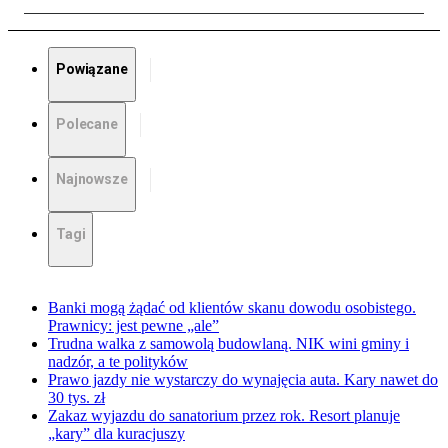
Powiązane
Polecane
Najnowsze
Tagi
Banki mogą żądać od klientów skanu dowodu osobistego.
Prawnicy: jest pewne „ale”
Trudna walka z samowolą budowlaną. NIK wini gminy i
nadzór, a te polityków
Prawo jazdy nie wystarczy do wynajęcia auta. Kary nawet do
30 tys. zł
Zakaz wyjazdu do sanatorium przez rok. Resort planuje
„kary” dla kuracjuszy