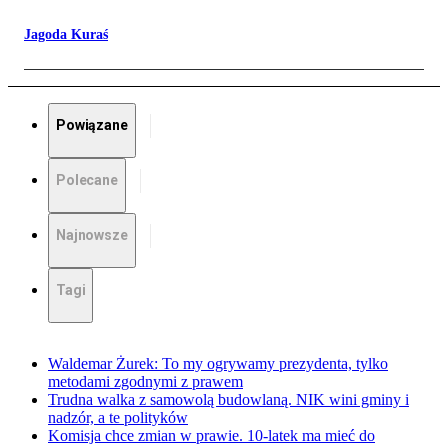
Jagoda Kuraś
Powiązane
Polecane
Najnowsze
Tagi
Waldemar Żurek: To my ogrywamy prezydenta, tylko
metodami zgodnymi z prawem
Trudna walka z samowolą budowlaną. NIK wini gminy i
nadzór, a te polityków
Komisja chce zmian w prawie. 10-latek ma mieć do