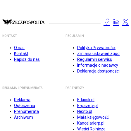
KONTAKT
REGULAMIN
O nas
Polityka Prywatności
Kontakt
Zmiana ustawień zgód
Napisz do nas
Regulamin serwisu
Informacje o nadawcy
Deklaracja dostępności
REKLAMA I PRENUMERATA
PARTNERZY
Reklama
E-kiosk.pl
Ogłoszenia
E-gazety.pl
Prenumerata
Nexto.pl
Archiwum
Mała księgowość
Kancelarierp.pl
Wieści Rolnicze