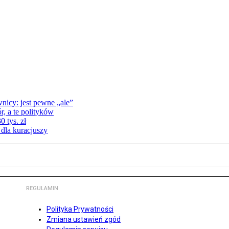
nicy: jest pewne „ale”
, a te polityków
 tys. zł
 dla kuracjuszy
REGULAMIN
Polityka Prywatności
Zmiana ustawień zgód