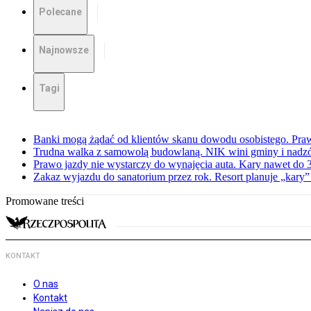
Polecane
Najnowsze
Tagi
Banki mogą żądać od klientów skanu dowodu osobistego. Praw
Trudna walka z samowolą budowlaną. NIK wini gminy i nadzór
Prawo jazdy nie wystarczy do wynajęcia auta. Kary nawet do 30
Zakaz wyjazdu do sanatorium przez rok. Resort planuje „kary”
Promowane treści
KONTAKT
O nas
Kontakt