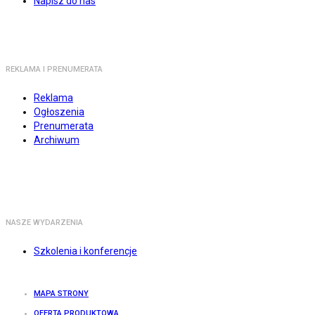
Napisz do nas
REKLAMA I PRENUMERATA
Reklama
Ogłoszenia
Prenumerata
Archiwum
NASZE WYDARZENIA
Szkolenia i konferencje
MAPA STRONY
OFERTA PRODUKTOWA