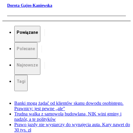
Dorota Gajos-Kaniewska
Powiązane
Polecane
Najnowsze
Tagi
Banki mogą żądać od klientów skanu dowodu osobistego.
Prawnicy: jest pewne „ale”
Trudna walka z samowolą budowlaną. NIK wini gminy i
nadzór, a te polityków
Prawo jazdy nie wystarczy do wynajęcia auta. Kary nawet do
30 tys. zł