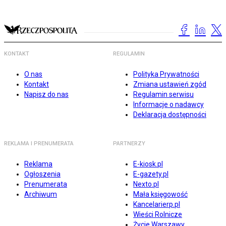
KONTAKT
REGULAMIN
O nas
Polityka Prywatności
Kontakt
Zmiana ustawień zgód
Napisz do nas
Regulamin serwisu
Informacje o nadawcy
Deklaracja dostępności
REKLAMA I PRENUMERATA
PARTNERZY
Reklama
E-kiosk.pl
Ogłoszenia
E-gazety.pl
Prenumerata
Nexto.pl
Archiwum
Mała księgowość
Kancelarierp.pl
Wieści Rolnicze
Życie Warszawy