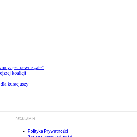
nicy: jest pewne „ale”
szej koalicji
 dla kuracjuszy
REGULAMIN
Polityka Prywatności