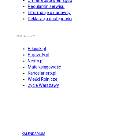
Zmiana ustawień zgód
Regulamin serwisu
Informacje o nadawcy
Deklaracja dostępności
PARTNERZY
E-kiosk.pl
E-gazety.pl
Nexto.pl
Mała księgowość
Kancelarierp.pl
Wieści Rolnicze
Życie Warszawy
KALENDARIUM