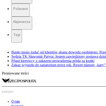
Polecane
Najnowsze
Tagi
Banki mogą żądać od klientów skanu dowodu osobistego. Praw
Sędzia TK Sławomir Patyra: Jestem zawiedziony postawą dzisiej
Pijani kierowcy z zakazem prowadzenia pójdą za kratki
Zakaz wyjazdu do sanatorium przez rok. Resort planuje „kary”
Promowane treści
KONTAKT
O nas