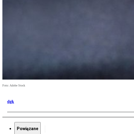
Foto: Adobe Stock
dgk
Powiązane