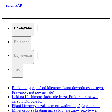
rp.pl
,
PAP
Powiązane
Polecane
Najnowsze
Tagi
Banki mogą żądać od klientów skanu dowodu osobistego.
Prawnicy: jest pewne „ale”
Leki na Hashimoto, które nie leczą. Prokuratura stawia
zarzuty Dorocie R.
Pijani kierowcy z zakazem prowadzenia pójdą za kratki
Mniej osób za kratami niż za PiS, ale znów przybywa