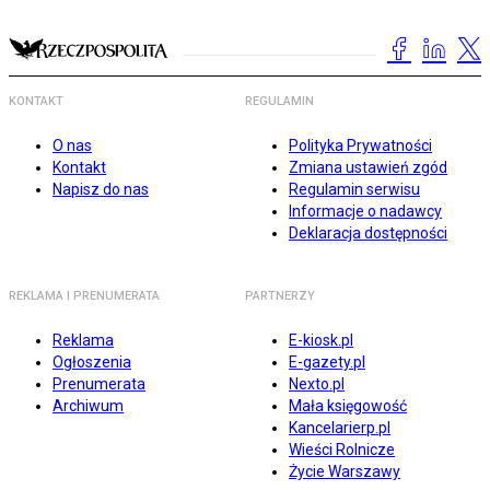
KONTAKT
REGULAMIN
O nas
Polityka Prywatności
Kontakt
Zmiana ustawień zgód
Napisz do nas
Regulamin serwisu
Informacje o nadawcy
Deklaracja dostępności
REKLAMA I PRENUMERATA
PARTNERZY
Reklama
E-kiosk.pl
Ogłoszenia
E-gazety.pl
Prenumerata
Nexto.pl
Archiwum
Mała księgowość
Kancelarierp.pl
Wieści Rolnicze
Życie Warszawy