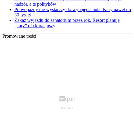
nadzór, a te polityków
Prawo jazdy nie wystarczy do wynajęcia auta. Kary nawet do
30 tys. zł
Zakaz wyjazdu do sanatorium przez rok. Resort planuje
„kary” dla kuracjuszy
Promowane treści