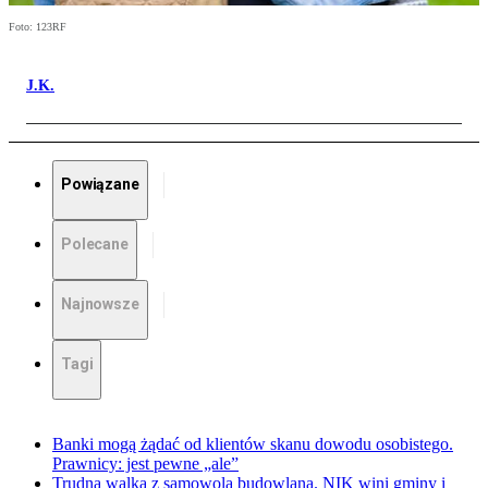
Foto: 123RF
J.K.
Powiązane
Polecane
Najnowsze
Tagi
Banki mogą żądać od klientów skanu dowodu osobistego.
Prawnicy: jest pewne „ale”
Trudna walka z samowolą budowlaną. NIK wini gminy i