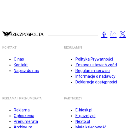
KONTAKT
REGULAMIN
O nas
Polityka Prywatności
Kontakt
Zmiana ustawień zgód
Napisz do nas
Regulamin serwisu
Informacje o nadawcy
Deklaracja dostępności
REKLAMA I PRENUMERATA
PARTNERZY
Reklama
E-kiosk.pl
Ogłoszenia
E-gazety.pl
Prenumerata
Nexto.pl
Archiwum
Mała księgowość