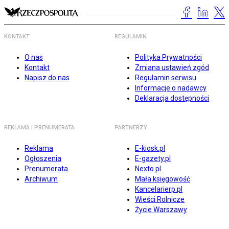
KONTAKT
REGULAMIN
O nas
Polityka Prywatności
Kontakt
Zmiana ustawień zgód
Napisz do nas
Regulamin serwisu
Informacje o nadawcy
Deklaracja dostępności
REKLAMA I PRENUMERATA
PARTNERZY
Reklama
E-kiosk.pl
Ogłoszenia
E-gazety.pl
Prenumerata
Nexto.pl
Archiwum
Mała księgowość
Kancelarierp.pl
Wieści Rolnicze
Życie Warszawy