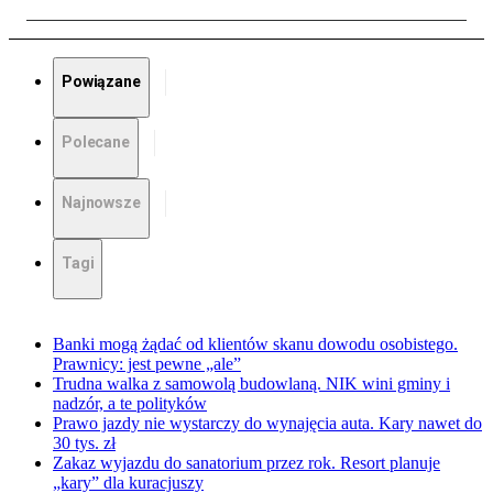
Powiązane
Polecane
Najnowsze
Tagi
Banki mogą żądać od klientów skanu dowodu osobistego.
Prawnicy: jest pewne „ale”
Trudna walka z samowolą budowlaną. NIK wini gminy i
nadzór, a te polityków
Prawo jazdy nie wystarczy do wynajęcia auta. Kary nawet do
30 tys. zł
Zakaz wyjazdu do sanatorium przez rok. Resort planuje
„kary” dla kuracjuszy