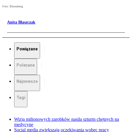
Foto: Bloomberg
Anita Błaszczak
Powiązane
Polecane
Najnowsze
Tagi
Wizja milionowych zarobków nasila szturm chętnych na
medycynę
Social media zwiększają oczekiwania wobec pracy