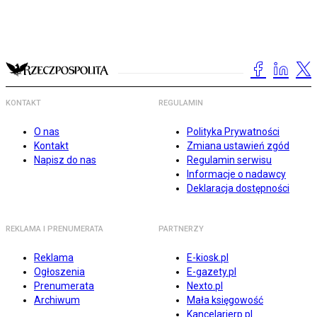
KONTAKT
REGULAMIN
O nas
Polityka Prywatności
Kontakt
Zmiana ustawień zgód
Napisz do nas
Regulamin serwisu
Informacje o nadawcy
Deklaracja dostępności
REKLAMA I PRENUMERATA
PARTNERZY
Reklama
E-kiosk.pl
Ogłoszenia
E-gazety.pl
Prenumerata
Nexto.pl
Archiwum
Mała księgowość
Kancelarierp.pl