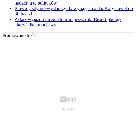
nadzór, a te polityków
Prawo jazdy nie wystarczy do wynajęcia auta. Kary nawet do
30 tys. zł
Zakaz wyjazdu do sanatorium przez rok. Resort planuje
„kary” dla kuracjuszy
Promowane treści