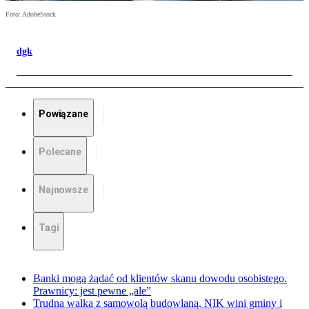
Foto: AdobeStock
dgk
Powiązane
Polecane
Najnowsze
Tagi
Banki mogą żądać od klientów skanu dowodu osobistego.
Prawnicy: jest pewne „ale”
Trudna walka z samowolą budowlaną. NIK wini gminy i