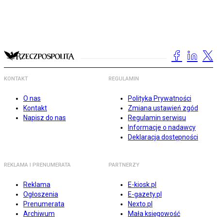
KONTAKT
REGULAMIN
O nas
Polityka Prywatności
Kontakt
Zmiana ustawień zgód
Napisz do nas
Regulamin serwisu
Informacje o nadawcy
Deklaracja dostępności
REKLAMA I PRENUMERATA
PARTNERZY
Reklama
E-kiosk.pl
Ogłoszenia
E-gazety.pl
Prenumerata
Nexto.pl
Archiwum
Mała księgowość