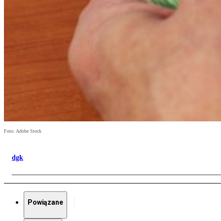
Foto: Adobe Stock
dgk
Powiązane