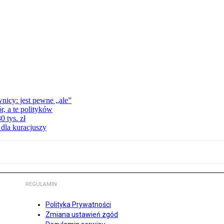
nicy: jest pewne „ale”
, a te polityków
 tys. zł
 dla kuracjuszy
REGULAMIN
Polityka Prywatności
Zmiana ustawień zgód