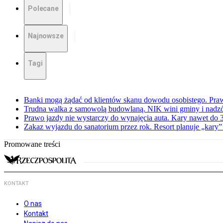
Polecane
Najnowsze
Tagi
Banki mogą żądać od klientów skanu dowodu osobistego. Praw
Trudna walka z samowolą budowlaną. NIK wini gminy i nadzór
Prawo jazdy nie wystarczy do wynajęcia auta. Kary nawet do 30
Zakaz wyjazdu do sanatorium przez rok. Resort planuje „kary”
Promowane treści
KONTAKT
O nas
Kontakt