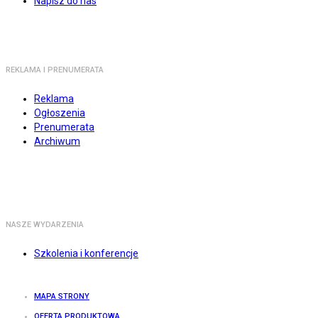
Napisz do nas
REKLAMA I PRENUMERATA
Reklama
Ogłoszenia
Prenumerata
Archiwum
NASZE WYDARZENIA
Szkolenia i konferencje
MAPA STRONY
OFERTA PRODUKTOWA