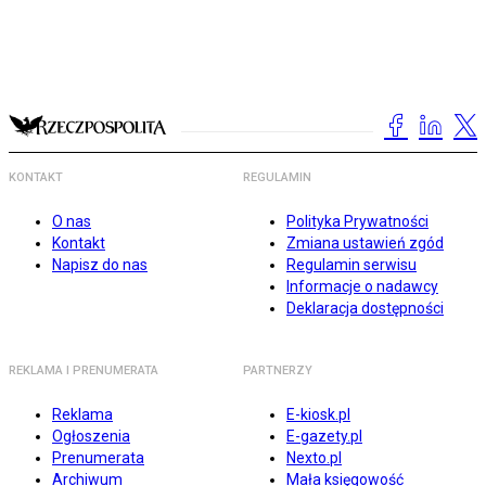
KONTAKT
REGULAMIN
O nas
Polityka Prywatności
Kontakt
Zmiana ustawień zgód
Napisz do nas
Regulamin serwisu
Informacje o nadawcy
Deklaracja dostępności
REKLAMA I PRENUMERATA
PARTNERZY
Reklama
E-kiosk.pl
Ogłoszenia
E-gazety.pl
Prenumerata
Nexto.pl
Archiwum
Mała księgowość