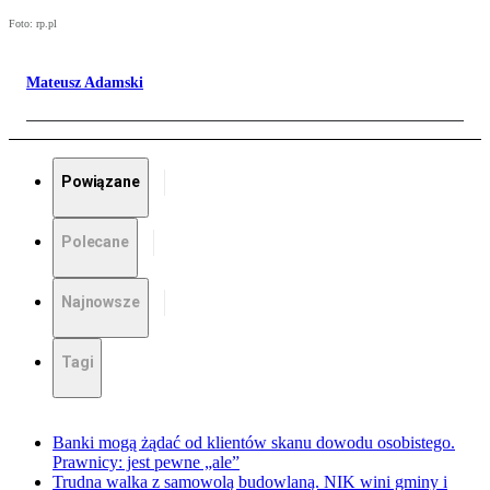
Foto: rp.pl
Mateusz Adamski
Powiązane
Polecane
Najnowsze
Tagi
Banki mogą żądać od klientów skanu dowodu osobistego.
Prawnicy: jest pewne „ale”
Trudna walka z samowolą budowlaną. NIK wini gminy i