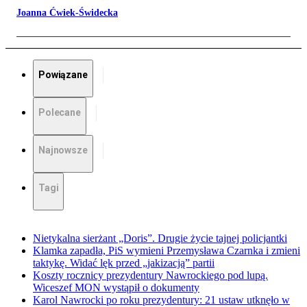
Joanna Ćwiek-Świdecka
Powiązane
Polecane
Najnowsze
Tagi
Nietykalna sierżant „Doris”. Drugie życie tajnej policjantki
Klamka zapadła, PiS wymieni Przemysława Czarnka i zmieni
taktykę. Widać lęk przed „jakizacją” partii
Koszty rocznicy prezydentury Nawrockiego pod lupą.
Wiceszef MON wystąpił o dokumenty
Karol Nawrocki po roku prezydentury: 21 ustaw utknęło w