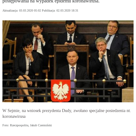
postępowania na wypadek epidemii koronawirusa.
Aktualizacja:
03.03.2020 05:02
Publikacja:
02.03.2020 18:31
W Sejmie, na wniosek prezydenta Dudy, zwołano specjalne posiedzenia nt.
koronawirusa
Foto: Rzeczpospolita, Jakub Czermiński