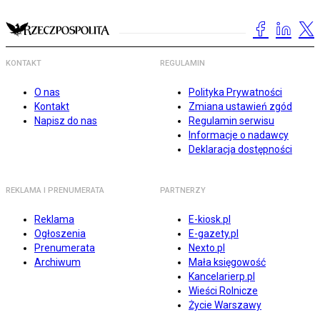
KONTAKT
REGULAMIN
O nas
Polityka Prywatności
Kontakt
Zmiana ustawień zgód
Napisz do nas
Regulamin serwisu
Informacje o nadawcy
Deklaracja dostępności
REKLAMA I PRENUMERATA
PARTNERZY
Reklama
E-kiosk.pl
Ogłoszenia
E-gazety.pl
Prenumerata
Nexto.pl
Archiwum
Mała księgowość
Kancelarierp.pl
Wieści Rolnicze
Życie Warszawy