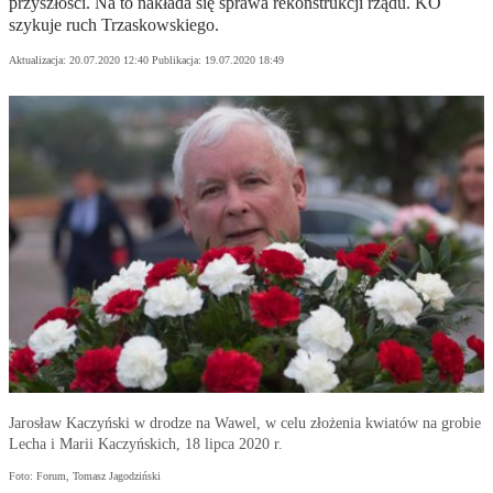
przyszłości. Na to nakłada się sprawa rekonstrukcji rządu. KO
szykuje ruch Trzaskowskiego.
Aktualizacja:
20.07.2020 12:40
Publikacja:
19.07.2020 18:49
Jarosław Kaczyński w drodze na Wawel, w celu złożenia kwiatów na grobie
Lecha i Marii Kaczyńskich, 18 lipca 2020 r.
Foto: Forum, Tomasz Jagodziński