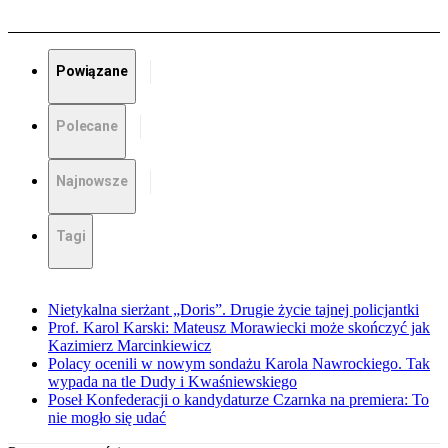
Powiązane
Polecane
Najnowsze
Tagi
Nietykalna sierżant „Doris”. Drugie życie tajnej policjantki
Prof. Karol Karski: Mateusz Morawiecki może skończyć jak
Kazimierz Marcinkiewicz
Polacy ocenili w nowym sondażu Karola Nawrockiego. Tak
wypada na tle Dudy i Kwaśniewskiego
Poseł Konfederacji o kandydaturze Czarnka na premiera: To
nie mogło się udać