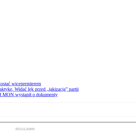
zostać wicepremierem
tykę. Widać lęk przed „jakizacją” partii
zef MON wystąpił o dokumenty
REGULAMIN