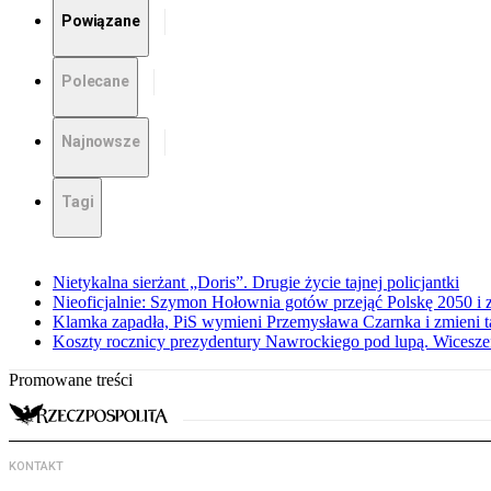
Powiązane
Polecane
Najnowsze
Tagi
Nietykalna sierżant „Doris”. Drugie życie tajnej policjantki
Nieoficjalnie: Szymon Hołownia gotów przejąć Polskę 2050 i 
Klamka zapadła, PiS wymieni Przemysława Czarnka i zmieni tak
Koszty rocznicy prezydentury Nawrockiego pod lupą. Wices
Promowane treści
KONTAKT