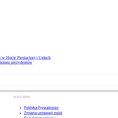
 w Hucie Pieniackiej i Ugłach
nkingu prezydentów
REGULAMIN
Polityka Prywatności
Zmiana ustawień zgód