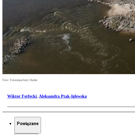
Foto: Fotorzepa/Jerzy Dudek
Wiktor Ferfecki
,
Aleksandra Ptak-Iglewska
Powiązane