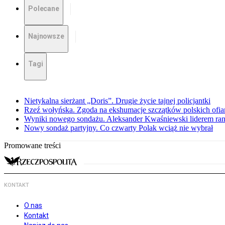
Polecane
Najnowsze
Tagi
Nietykalna sierżant „Doris”. Drugie życie tajnej policjantki
Rzeź wołyńska. Zgoda na ekshumacje szczątków polskich ofiar
Wyniki nowego sondażu. Aleksander Kwaśniewski liderem ra
Nowy sondaż partyjny. Co czwarty Polak wciąż nie wybrał
Promowane treści
KONTAKT
O nas
Kontakt