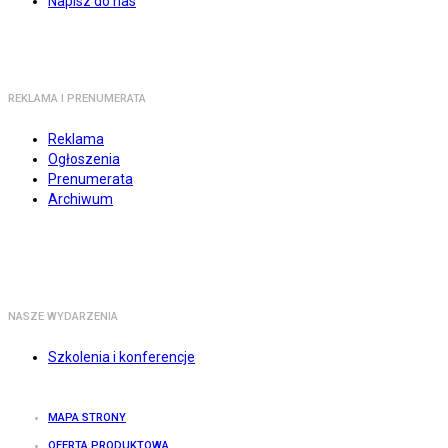
Napisz do nas
REKLAMA I PRENUMERATA
Reklama
Ogłoszenia
Prenumerata
Archiwum
NASZE WYDARZENIA
Szkolenia i konferencje
MAPA STRONY
OFERTA PRODUKTOWA