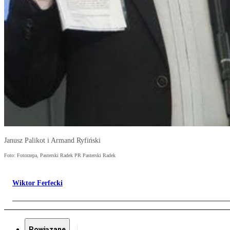
Janusz Palikot i Armand Ryfiński
Foto: Fotorzepa, Pasterski Radek PR Pasterski Radek
Wiktor Ferfecki
Powiązane