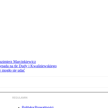
azimierz Marcinkiewicz
ypada na tle Dudy i Kwaśniewskiego
e mogło się udać
REGULAMIN
Polityka Prywatności