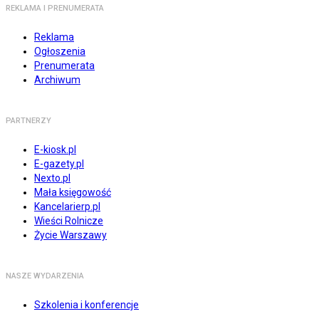
REKLAMA I PRENUMERATA
Reklama
Ogłoszenia
Prenumerata
Archiwum
PARTNERZY
E-kiosk.pl
E-gazety.pl
Nexto.pl
Mała księgowość
Kancelarierp.pl
Wieści Rolnicze
Życie Warszawy
NASZE WYDARZENIA
Szkolenia i konferencje