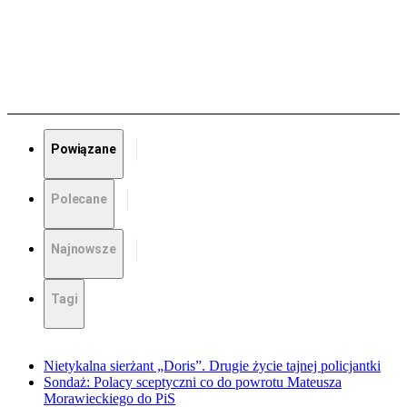
Powiązane
Polecane
Najnowsze
Tagi
Nietykalna sierżant „Doris”. Drugie życie tajnej policjantki
Sondaż: Polacy sceptyczni co do powrotu Mateusza
Morawieckiego do PiS