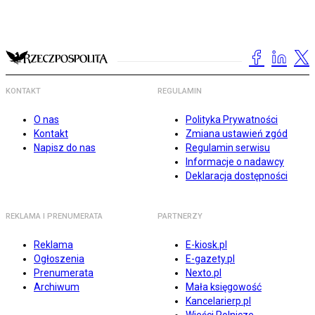
KONTAKT
REGULAMIN
O nas
Polityka Prywatności
Kontakt
Zmiana ustawień zgód
Napisz do nas
Regulamin serwisu
Informacje o nadawcy
Deklaracja dostępności
REKLAMA I PRENUMERATA
PARTNERZY
Reklama
E-kiosk.pl
Ogłoszenia
E-gazety.pl
Prenumerata
Nexto.pl
Archiwum
Mała księgowość
Kancelarierp.pl