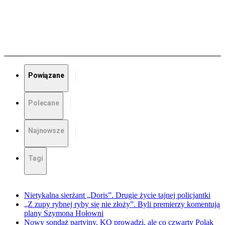
Powiązane
Polecane
Najnowsze
Tagi
Nietykalna sierżant „Doris”. Drugie życie tajnej policjantki
„Z zupy rybnej ryby się nie złoży”. Byli premierzy komentują
plany Szymona Hołowni
Nowy sondaż partyjny. KO prowadzi, ale co czwarty Polak