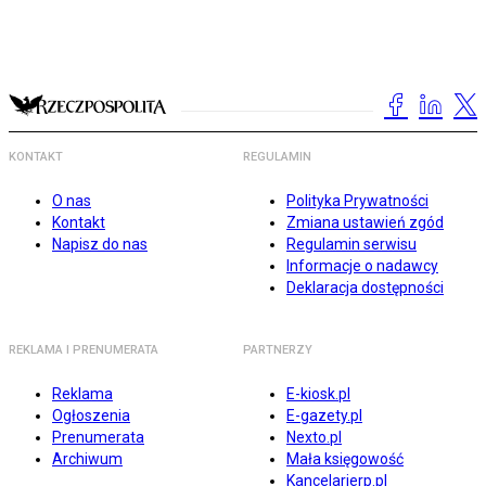
KONTAKT
REGULAMIN
O nas
Polityka Prywatności
Kontakt
Zmiana ustawień zgód
Napisz do nas
Regulamin serwisu
Informacje o nadawcy
Deklaracja dostępności
REKLAMA I PRENUMERATA
PARTNERZY
Reklama
E-kiosk.pl
Ogłoszenia
E-gazety.pl
Prenumerata
Nexto.pl
Archiwum
Mała księgowość
Kancelarierp.pl