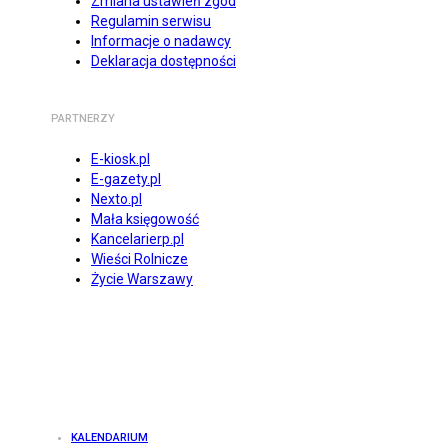
Zmiana ustawień zgód
Regulamin serwisu
Informacje o nadawcy
Deklaracja dostępności
PARTNERZY
E-kiosk.pl
E-gazety.pl
Nexto.pl
Mała księgowość
Kancelarierp.pl
Wieści Rolnicze
Życie Warszawy
KALENDARIUM