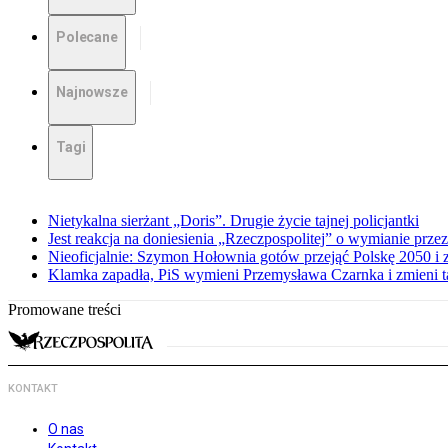
Polecane
Najnowsze
Tagi
Nietykalna sierżant „Doris”. Drugie życie tajnej policjantki
Jest reakcja na doniesienia „Rzeczpospolitej” o wymianie prz
Nieoficjalnie: Szymon Hołownia gotów przejąć Polskę 2050 i 
Klamka zapadła, PiS wymieni Przemysława Czarnka i zmieni tak
Promowane treści
KONTAKT
O nas