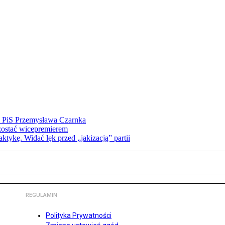
ez PiS Przemysława Czarnka
zostać wicepremierem
tykę. Widać lęk przed „jakizacją” partii
REGULAMIN
Polityka Prywatności