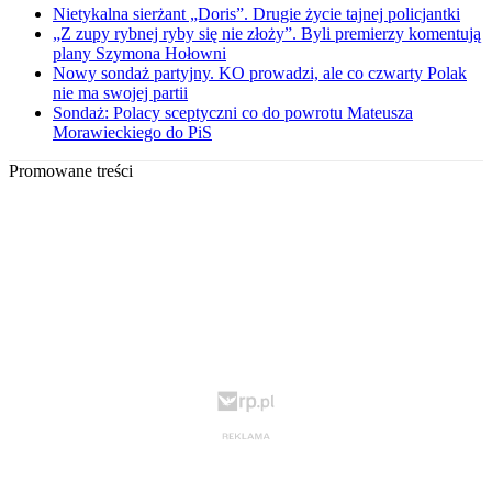
Nietykalna sierżant „Doris”. Drugie życie tajnej policjantki
„Z zupy rybnej ryby się nie złoży”. Byli premierzy komentują
plany Szymona Hołowni
Nowy sondaż partyjny. KO prowadzi, ale co czwarty Polak
nie ma swojej partii
Sondaż: Polacy sceptyczni co do powrotu Mateusza
Morawieckiego do PiS
Promowane treści