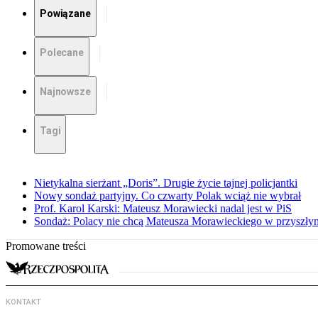
Powiązane
Polecane
Najnowsze
Tagi
Nietykalna sierżant „Doris”. Drugie życie tajnej policjantki
Nowy sondaż partyjny. Co czwarty Polak wciąż nie wybrał
Prof. Karol Karski: Mateusz Morawiecki nadal jest w PiS
Sondaż: Polacy nie chcą Mateusza Morawieckiego w przyszłym
Promowane treści
KONTAKT