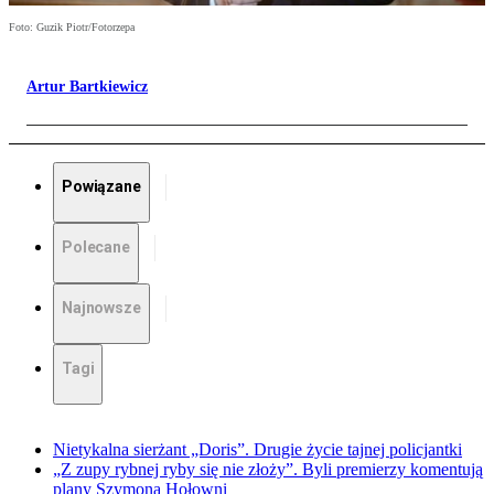
Foto: Guzik Piotr/Fotorzepa
Artur Bartkiewicz
Powiązane
Polecane
Najnowsze
Tagi
Nietykalna sierżant „Doris”. Drugie życie tajnej policjantki
„Z zupy rybnej ryby się nie złoży”. Byli premierzy komentują
plany Szymona Hołowni