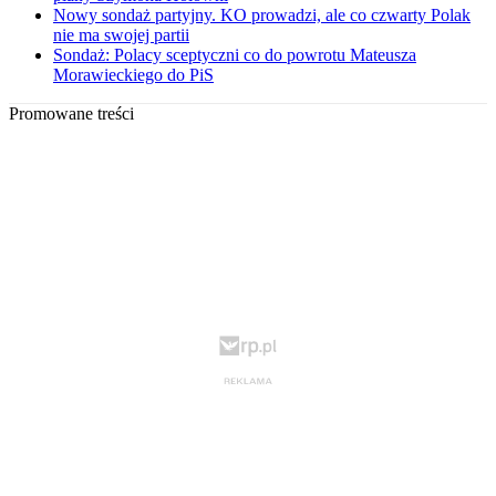
Nowy sondaż partyjny. KO prowadzi, ale co czwarty Polak
nie ma swojej partii
Sondaż: Polacy sceptyczni co do powrotu Mateusza
Morawieckiego do PiS
Promowane treści