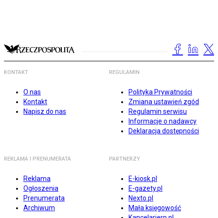
KONTAKT
REGULAMIN
O nas
Polityka Prywatności
Kontakt
Zmiana ustawień zgód
Napisz do nas
Regulamin serwisu
Informacje o nadawcy
Deklaracja dostępności
REKLAMA I PRENUMERATA
PARTNERZY
Reklama
E-kiosk.pl
Ogłoszenia
E-gazety.pl
Prenumerata
Nexto.pl
Archiwum
Mała księgowość
Kancelarierp.pl