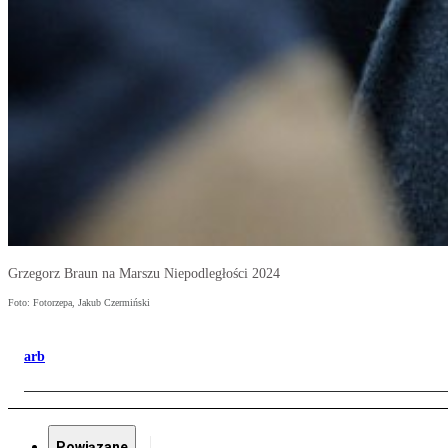
Grzegorz Braun na Marszu Niepodległości 2024
Foto: Fotorzepa, Jakub Czermiński
arb
Powiązane