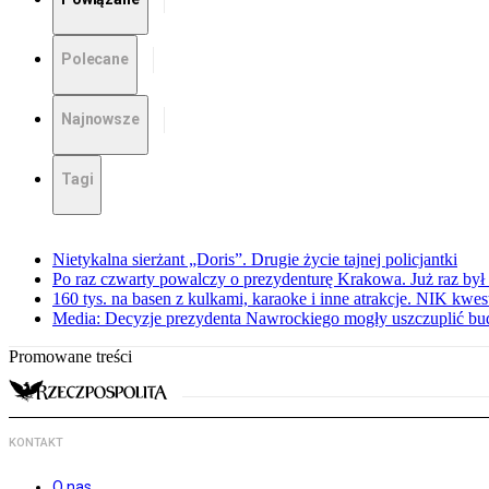
Polecane
Najnowsze
Tagi
Nietykalna sierżant „Doris”. Drugie życie tajnej policjantki
Po raz czwarty powalczy o prezydenturę Krakowa. Już raz był 
160 tys. na basen z kulkami, karaoke i inne atrakcje. NIK kwes
Media: Decyzje prezydenta Nawrockiego mogły uszczuplić bud
Promowane treści
KONTAKT
O nas