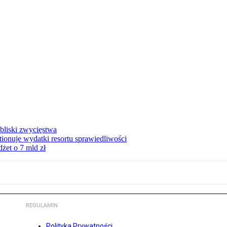
bliski zwycięstwa
tionuje wydatki resortu sprawiedliwości
żet o 7 mld zł
REGULAMIN
Polityka Prywatności