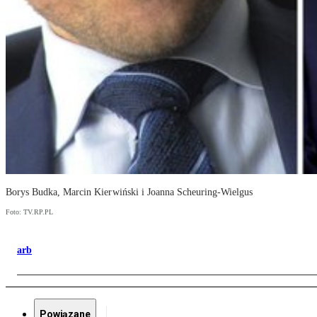
Borys Budka, Marcin Kierwiński i Joanna Scheuring-Wielgus
Foto: TV.RP.PL
arb
Powiązane