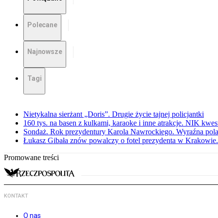
Polecane
Najnowsze
Tagi
Nietykalna sierżant „Doris”. Drugie życie tajnej policjantki
160 tys. na basen z kulkami, karaoke i inne atrakcje. NIK kwes
Sondaż. Rok prezydentury Karola Nawrockiego. Wyraźna pola
Łukasz Gibała znów powalczy o fotel prezydenta w Krakowie.
Promowane treści
KONTAKT
O nas