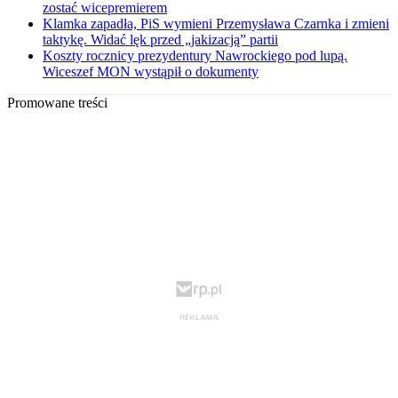
zostać wicepremierem
Klamka zapadła, PiS wymieni Przemysława Czarnka i zmieni
taktykę. Widać lęk przed „jakizacją” partii
Koszty rocznicy prezydentury Nawrockiego pod lupą.
Wiceszef MON wystąpił o dokumenty
Promowane treści