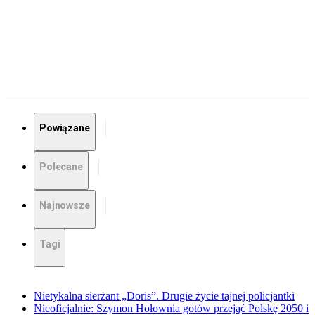
Powiązane
Polecane
Najnowsze
Tagi
Nietykalna sierżant „Doris”. Drugie życie tajnej policjantki
Nieoficjalnie: Szymon Hołownia gotów przejąć Polskę 2050 i