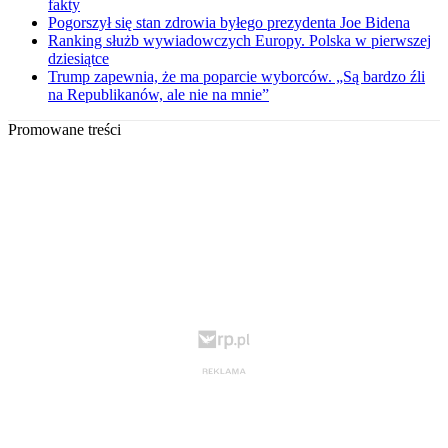
fakty
Pogorszył się stan zdrowia byłego prezydenta Joe Bidena
Ranking służb wywiadowczych Europy. Polska w pierwszej
dziesiątce
Trump zapewnia, że ma poparcie wyborców. „Są bardzo źli
na Republikanów, ale nie na mnie”
Promowane treści