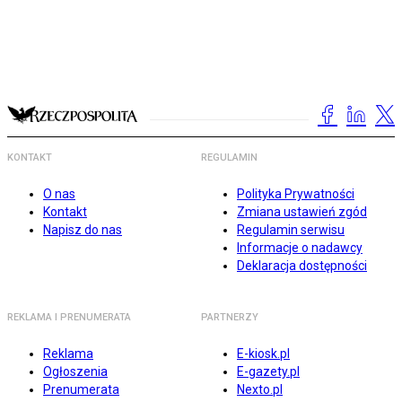
KONTAKT
REGULAMIN
O nas
Polityka Prywatności
Kontakt
Zmiana ustawień zgód
Napisz do nas
Regulamin serwisu
Informacje o nadawcy
Deklaracja dostępności
REKLAMA I PRENUMERATA
PARTNERZY
Reklama
E-kiosk.pl
Ogłoszenia
E-gazety.pl
Prenumerata
Nexto.pl